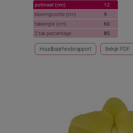
potmaat (cm)
12
bloemgrootte (cm)
9
taklengte (cm)
60
2 tak percentage
85
Houdbaarheidsrapport
Bekijk PDF