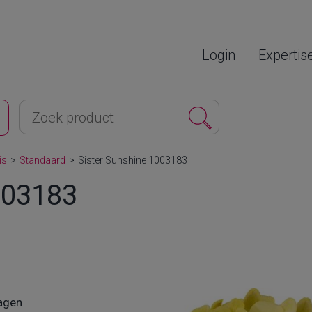
Login
Expertis
is
>
Standaard
>
Sister Sunshine 1003183
003183
agen