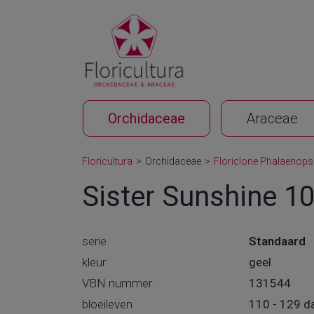
Orchidaceae
Araceae
Floricultura
>
Orchidaceae
>
Floriclone Phalaenops
Sister Sunshine 1
serie
Standaard
kleur
geel
VBN nummer
131544
bloeileven
110 - 129 d