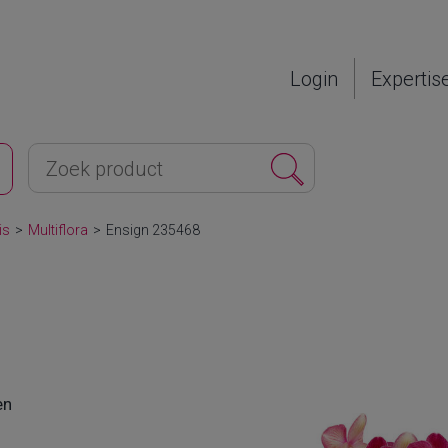
Login
Expertis
is
>
Multiflora
>
Ensign 235468
en