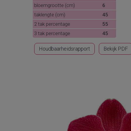
bloemgrootte (cm)
6
taklengte (cm)
45
2 tak percentage
55
3 tak percentage
45
Houdbaarheidsrapport
Bekijk PDF