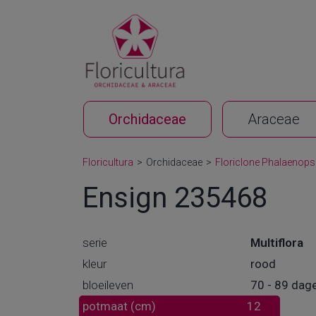
Orchidaceae
Araceae
Floricultura
>
Orchidaceae
>
Floriclone Phalaenops
Ensign 235468
serie
Multiflora
kleur
rood
bloeileven
70 - 89 dag
potmaat (cm)
12