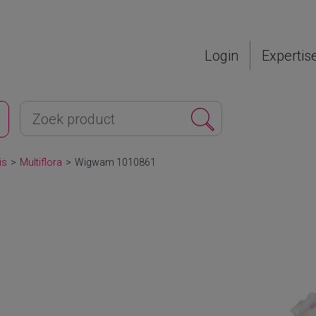
Login
Expertis
is
>
Multiflora
>
Wigwam 1010861