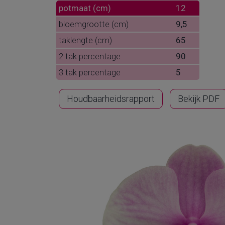
potmaat (cm)
12
bloemgrootte (cm)
9,5
taklengte (cm)
65
2 tak percentage
90
3 tak percentage
5
Houdbaarheidsrapport
Bekijk PDF