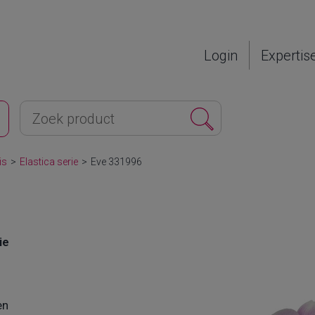
Login
Expertis
is
>
Elastica serie
>
Eve 331996
ie
en