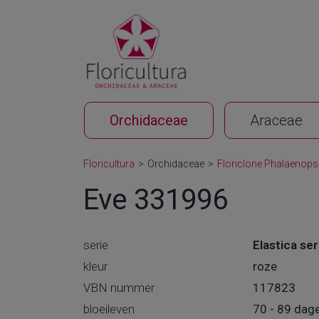
Orchidaceae
Araceae
Floricultura
>
Orchidaceae
>
Floriclone Phalaenops
Eve 331996
serie
Elastica ser
kleur
roze
VBN nummer
117823
bloeileven
70 - 89 dag