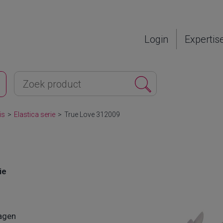
Login
Expertis
is
>
Elastica serie
>
True Love 312009
ie
agen