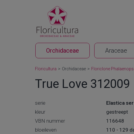
Orchidaceae
Araceae
Floricultura
>
Orchidaceae
>
Floriclone Phalaenops
True Love 312009
serie
Elastica ser
kleur
gestreept
VBN nummer
116648
bloeileven
110 - 129 d