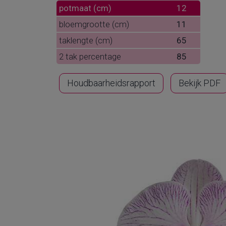
potmaat (cm)
12
bloemgrootte (cm)
11
taklengte (cm)
65
2 tak percentage
85
Houdbaarheidsrapport
Bekijk PDF