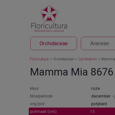
Orchidaceae
Araceae
Floricultura
>
Orchidaceae
>
Cymbidium
>
Mamma 
Mamma Mia 8676
kleur
roze
bloeiperiode
december - 
snij/pot
potplant
potmaat (cm)
15