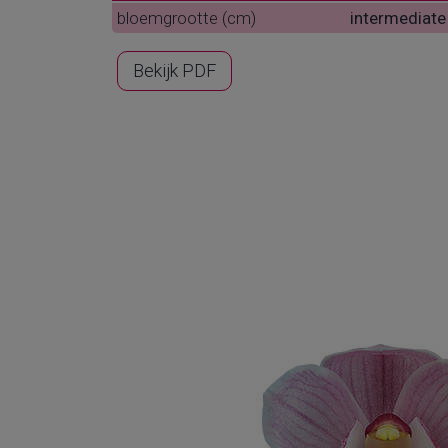
bloemgrootte (cm)
intermediate
Bekijk PDF