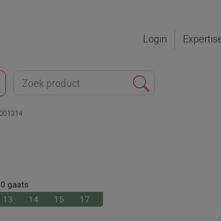
Login
Expertis
1001314
90 gaats
13
14
15
17