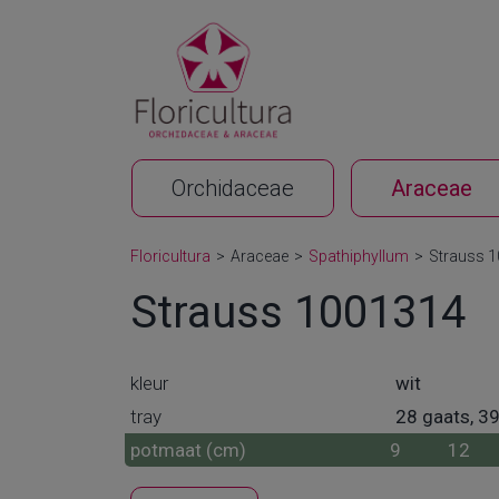
Orchidaceae
Araceae
Floricultura
>
Araceae
>
Spathiphyllum
>
Strauss 
Strauss 1001314
kleur
wit
tray
28 gaats, 3
potmaat (cm)
9
12