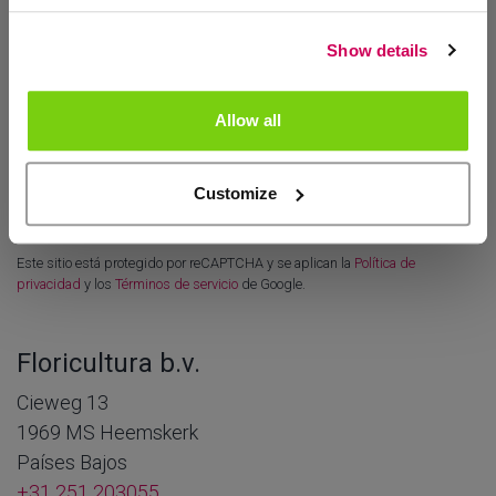
Show details
Allow all
Customize
Enviar
Este sitio está protegido por reCAPTCHA y se aplican la
Política de
privacidad
y los
Términos de servicio
de Google.
Floricultura b.v.
Cieweg 13
1969 MS
Heemskerk
Países Bajos
+31 251 203055