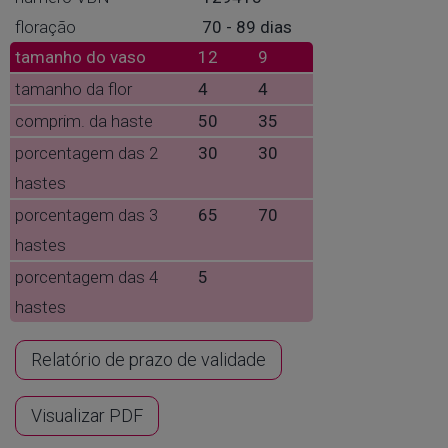
floração
70 - 89 dias
tamanho do vaso
12
9
tamanho da flor
4
4
comprim. da haste
50
35
porcentagem das 2
30
30
hastes
porcentagem das 3
65
70
hastes
porcentagem das 4
5
hastes
Relatório de prazo de validade
Visualizar PDF