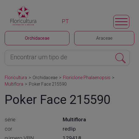
PT
Orchidaceae
Araceae
Floricultura
>
Orchidaceae
>
Floriclone Phalaenopsis
>
Multiflora
>
Poker Face 215590
Poker Face 215590
série
Multiflora
cor
redlip
número VBN
129418