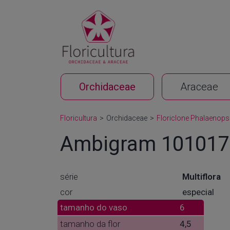
Orchidaceae
Araceae
Floricultura
>
Orchidaceae
>
Floriclone Phalaenops
Ambigram 101017
série
Multiflora
cor
especial
tamanho do vaso
6
tamanho da flor
4,5