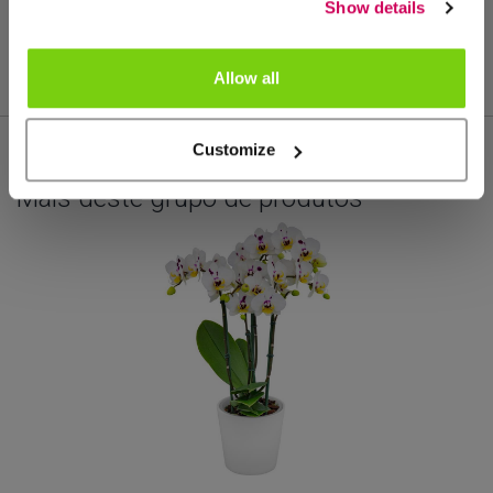
Show details
tamanho do vaso: 12
Allow all
Customize
Mais deste grupo de produtos