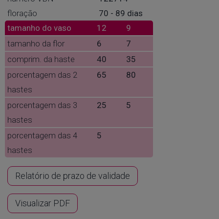
floração
70 - 89 dias
tamanho do vaso
12
9
tamanho da flor
6
7
comprim. da haste
40
35
porcentagem das 2
65
80
hastes
porcentagem das 3
25
5
hastes
porcentagem das 4
5
hastes
Relatório de prazo de validade
Visualizar PDF