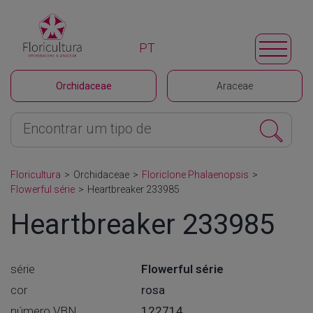
PT
Orchidaceae
Araceae
Floricultura
>
Orchidaceae
>
Floriclone Phalaenopsis
>
Flowerful série
>
Heartbreaker 233985
Heartbreaker 233985
série
Flowerful série
cor
rosa
número VBN
122714