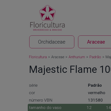
Orchidaceae
Araceae
Floricultura
>
Araceae
>
Anthurium
>
Padrão
>
Maj
Majestic Flame 1
série
Padrão
cor
vermelho
número VBN
131580
tamanho do vaso
12
1