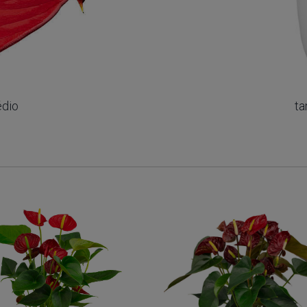
édio
ta