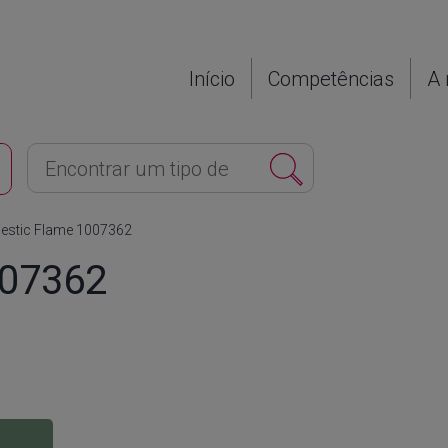
Início
Competências
A 
estic Flame 1007362
007362
4